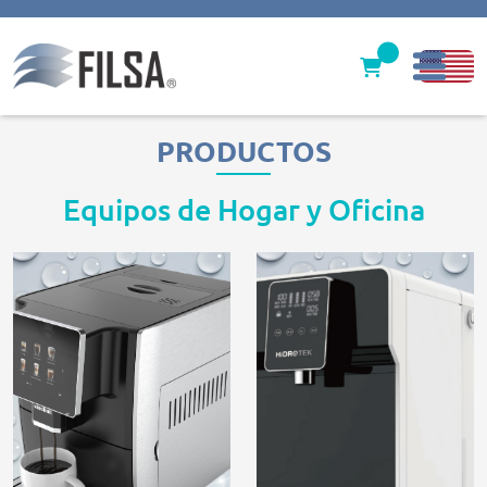
Inicio
PRODUCTOS
Nuestras Soluciones
Equipos de Hogar y Oficina
Productos
Filter caps
Contáctenos
gerencia@filsawater.com
Login