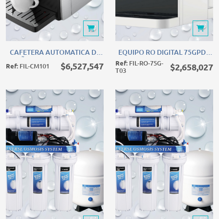
CAFETERA AUTOMATICA DE CAFÃ‰ 110V-60HZ / 8 TIPOS DE
EQUIPO RO DIGITAL 75GPD /
CAFETERA AUTOMATICA DE
EQUIPO RO DIGITAL 75GPD /
CAFÃ‰ 110V-60HZ / 8 TIPOS
110V-60HZ CON
Ref:
FIL-RO-75G-
$6,527,547
$2,658,027
Ref:
FIL-CM101
DE BEBIDAS
DISPENSADOR
T03