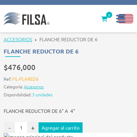
0
Inicio
ACCESORIOS
FLANCHE REDUCTOR DE 6
Nuestras Soluciones
FLANCHE REDUCTOR DE 6
Productos
$476,000
Filter caps
FIL-PLARED6
Ref:
Categoría:
Accesorios
Contáctenos
Disponibilidad:
3 unidades
gerencia@filsawater.com
FLANCHE REDUCTOR DE 6" A 4"
Login
-
+
Agregar al carrito