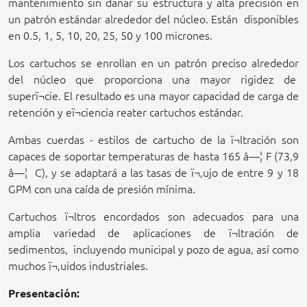
mantenimiento sin dañar su estructura y alta precisión en
un patrón estándar alrededor del núcleo. Están
disponibles
en 0.5, 1, 5, 10,
20,
25,
50
y 100 micrones.
Los cartuchos se enrollan en un patrón preciso alrededor
del núcleo que proporciona una mayor rigidez de
superï¬cie. El resultado es una mayor capacidad de carga de
retención y eï¬ciencia reater cartuchos estándar.
Ambas cuerdas - estilos de cartucho de la ï¬ltración son
capaces de soportar temperaturas de hasta 165 â—¦ F (73,9
â—¦
C), y se adaptará a las tasas de ï¬‚ujo de entre 9 y 18
GPM con una caída de presión mínima.
Cartuchos ï¬ltros encordados son adecuados para una
amplia variedad de aplicaciones de ï¬ltración de
sedimentos,
incluyendo municipal y pozo de agua, así como
muchos ï¬‚uidos industriales.
Presentación: