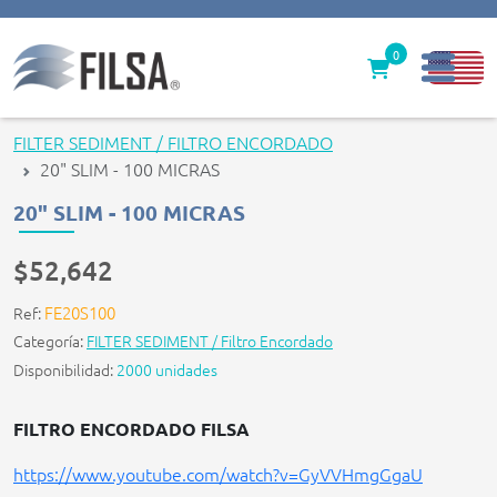
0
Inicio
FILTER SEDIMENT / FILTRO ENCORDADO
20" SLIM - 100 MICRAS
Nuestras Soluciones
20" SLIM - 100 MICRAS
Productos
$52,642
Filter caps
FE20S100
Ref:
Contáctenos
Categoría:
FILTER SEDIMENT / Filtro Encordado
Disponibilidad:
2000 unidades
gerencia@filsawater.com
FILTRO ENCORDADO FILSA
Login
https://www.youtube.com/watch?v=GyVVHmgGgaU