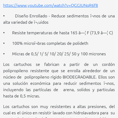
https://www.youtube.com/watch?v=QGGIUNqR6f8
• Diseño Enrollado - Reduce sedimentos ï¬nos de una
alta variedad de ï¬‚uidos
• Resiste temperaturas de hasta 165 â—¦ F (73,9 â—¦ C)
• 100% microï¬bras completas de polideth
• Micras de 0,5/ 1/ 5/ 10/
20/
25/
50
y 100 micrones
Los cartuchos se fabrican a partir de un cordón
polipropileno resistente que se enrolla alrededor de un
núcleo de
polipropileno rígido
BIODEGRADABLE
. Ellos son
una solución económica para reducir sedimentos ï¬nos,
incluyendo las partículas de
arena, solidos y particulas
hasta de 0,5 micras.
Los cartuchos son muy resistentes a altas presiones, del
cual es el único en resistir lavado con hidrolavadora para
su