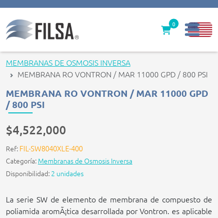
0
Inicio
MEMBRANAS DE OSMOSIS INVERSA
MEMBRANA RO VONTRON / MAR 11000 GPD / 800 PSI
Nuestras Soluciones
MEMBRANA RO VONTRON / MAR 11000 GPD
Productos
/ 800 PSI
Filter caps
$4,522,000
Contáctenos
FIL-SW8040XLE-400
Ref:
Categoría:
Membranas de Osmosis Inversa
gerencia@filsawater.com
Disponibilidad:
2 unidades
La serie SW de elemento de membrana de compuesto de
Login
poliamida aromÃ¡tica desarrollada por Vontron. es aplicable