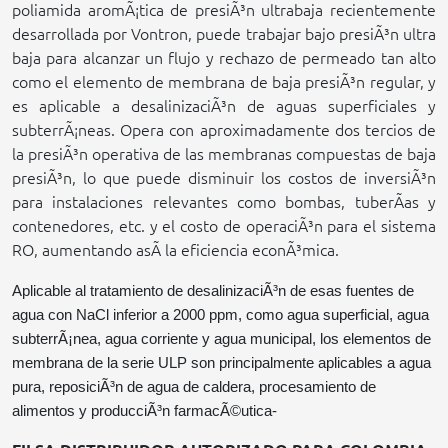
poliamida aromÃ¡tica de presiÃ³n ultrabaja recientemente
desarrollada por Vontron, puede trabajar bajo presiÃ³n ultra
baja para alcanzar un flujo y rechazo de permeado tan alto
como el elemento de membrana de baja presiÃ³n regular, y
es aplicable a desalinizaciÃ³n de aguas superficiales y
subterrÃ¡neas. Opera con aproximadamente dos tercios de
la presiÃ³n operativa de las membranas compuestas de baja
presiÃ³n, lo que puede disminuir los costos de inversiÃ³n
para instalaciones relevantes como bombas, tuberÃ­as y
contenedores, etc. y el costo de operaciÃ³n para el sistema
RO, aumentando asÃ­ la eficiencia econÃ³mica.
Aplicable al tratamiento de desalinizaciÃ³n de esas fuentes de
agua con NaCl inferior a 2000 ppm, como agua superficial, agua
subterrÃ¡nea, agua corriente y agua municipal, los elementos de
membrana de la serie ULP son principalmente aplicables a agua
pura, reposiciÃ³n de agua de caldera, procesamiento de
alimentos y producciÃ³n farmacÃ©utica-