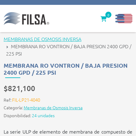
0
Inicio
MEMBRANAS DE OSMOSIS INVERSA
MEMBRANA RO VONTRON / BAJA PRESION 2400 GPD /
Nuestras Soluciones
225 PSI
Productos
MEMBRANA RO VONTRON / BAJA PRESION
2400 GPD / 225 PSI
Filter caps
$821,100
Contáctenos
FIL-LP21-4040
Ref:
gerencia@filsawater.com
Categoría:
Membranas de Osmosis Inversa
Disponibilidad:
24 unidades
Login
La serie ULP de elemento de membrana de compuesto de