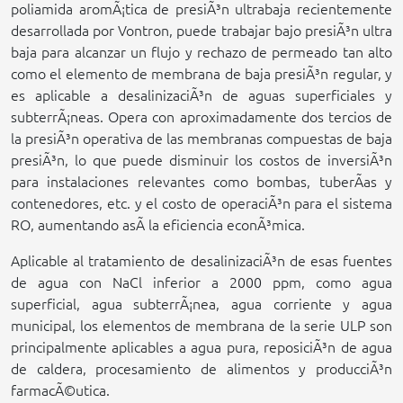
poliamida aromÃ¡tica de presiÃ³n ultrabaja recientemente
desarrollada por Vontron, puede trabajar bajo presiÃ³n ultra
baja para alcanzar un flujo y rechazo de permeado tan alto
como el elemento de membrana de baja presiÃ³n regular, y
es aplicable a desalinizaciÃ³n de aguas superficiales y
subterrÃ¡neas. Opera con aproximadamente dos tercios de
la presiÃ³n operativa de las membranas compuestas de baja
presiÃ³n, lo que puede disminuir los costos de inversiÃ³n
para instalaciones relevantes como bombas, tuberÃ­as y
contenedores, etc. y el costo de operaciÃ³n para el sistema
RO, aumentando asÃ­ la eficiencia econÃ³mica.
Aplicable al tratamiento de desalinizaciÃ³n de esas fuentes
de agua con NaCl inferior a 2000 ppm, como agua
superficial, agua subterrÃ¡nea, agua corriente y agua
municipal, los elementos de membrana de la serie ULP son
principalmente aplicables a agua pura, reposiciÃ³n de agua
de caldera, procesamiento de alimentos y producciÃ³n
farmacÃ©utica.