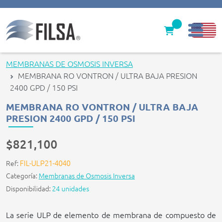
Inicio
MEMBRANAS DE OSMOSIS INVERSA
MEMBRANA RO VONTRON / ULTRA BAJA PRESION
Nuestras Soluciones
2400 GPD / 150 PSI
Productos
MEMBRANA RO VONTRON / ULTRA BAJA
PRESION 2400 GPD / 150 PSI
Filter caps
$821,100
Contáctenos
FIL-ULP21-4040
Ref:
gerencia@filsawater.com
Categoría:
Membranas de Osmosis Inversa
Disponibilidad:
24 unidades
Login
La serie ULP de elemento de membrana de compuesto de