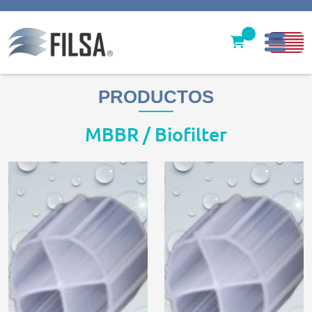
Inicio
PRODUCTOS
Nuestras Soluciones
MBBR / Biofilter
Productos
Filter caps
Contáctenos
gerencia@filsawater.com
Login