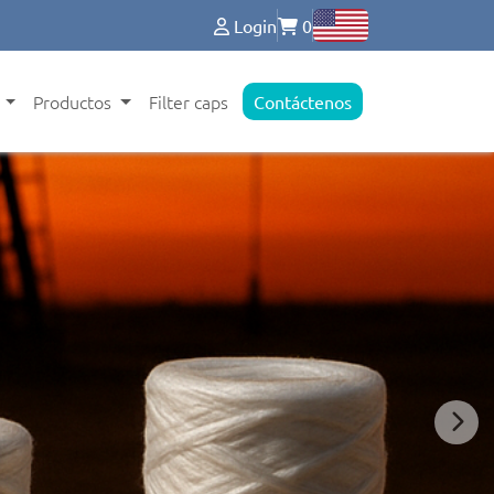
Login
0
s
Productos
Filter caps
Contáctenos