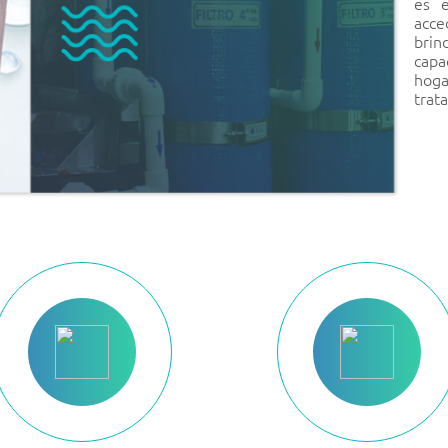
es 
acce
bri
capa
hoga
trat