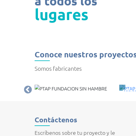
a todos los
lugares
Conoce nuestros proyecto
Somos fabricantes
PTA
OFUNDO
PTAP FUNDACION SIN
EMB
HAMBRE
Cundi
PUERTO CARREÑO
Contáctenos
Escríbenos sobre tu proyecto y le