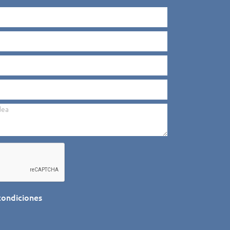
dea
condiciones