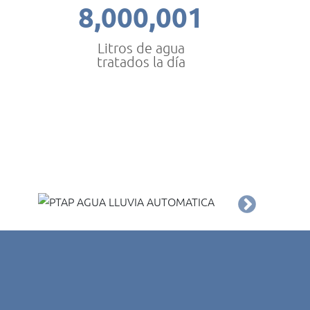
8,000,001
Litros de agua
tratados la día
PTAP AGUA LLUVIA
EMBOTEL
AUTOMATICA
QUIROGA BOGOTÁ
CIMITARRA