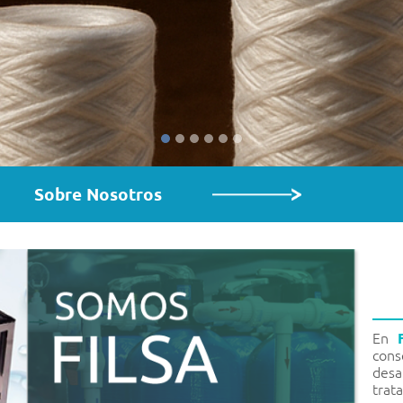
Sobre Nosotros
En
con
des
trat