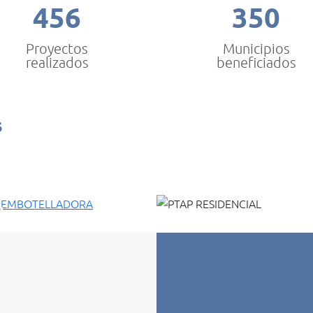
456
350
Proyectos
Municipios
realizados
beneficiados
s
P
OTELLADORA
PTAP RESIDENCIAL
namarca
CONDOMINIO LA CALERA