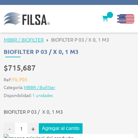
Inicio
MBBR / BIOFILTER
BIOFILTER P 03 / X 0, 1 M3
Nuestras Soluciones
BIOFILTER P 03 / X 0, 1 M3
Productos
$715,687
Filter caps
FIL-P03
Ref:
Categoría:
MBBR / Biofilter
Contáctenos
Disponibilidad:
1 unidades
gerencia@filsawater.com
BIOFILTER P 03 / X 0, 1 M3
Login
-
+
Agregar al carrito