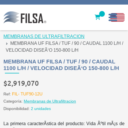
Inicio
MEMBRANAS DE ULTRAFILTRACION
MEMBRANA UF FILSA / TUF / 90 / CAUDAL 1100 L/H /
Nuestras Soluciones
VELOCIDAD DISEÃ‘O 150-800 L/H
Productos
MEMBRANA UF FILSA / TUF / 90 / CAUDAL
1100 L/H / VELOCIDAD DISEÃ‘O 150-800 L/H
Filter caps
$2,919,070
Contáctenos
FIL- TUF90-12U
Ref:
gerencia@filsawater.com
Categoría:
Membranas de Ultrafiltracion
Disponibilidad:
2 unidades
Login
La primera caracterÃ­stica del producto: Vida Ãºtil mÃ¡s de