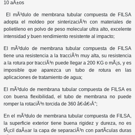
10 aÃ±os
El mÃ³dulo de membrana tubular compuesta de FILSA
adopta el moldeo por sinterizaciÃ³n con materiales de
polietileno en polvo de peso molecular ultra alto, excelente
intensidad y buen rendimiento resistente al impacto;
El mÃ³dulo de membrana tubular compuesta de FILSA
tiene una resistencia a la tracciÃ³n muy alta, su resistencia
a la rotura por tracciÃ³n puede llegar a 200 KG o mÃ¡s, y es
imposible que aparezca un tubo de rotura en las
aplicaciones de tratamiento de agua;
El mÃ³dulo de membrana tubular compuesta de FILSA es
con buena flexibilidad, el tubo de membrana no puede
romper la rotaciÃ³n torcida de 360
â€‹â€‹
Â°
;
En el mÃ³dulo de membrana tubular compuesta de FILSA,
la superficie exterior tiene buena rigidez y dureza, no es
fÃ¡cil daÃ±ar la capa de separaciÃ³n con partÃ­culas duras