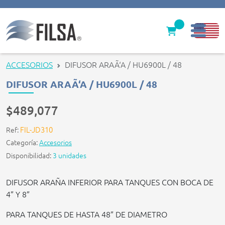
Inicio
ACCESORIOS
DIFUSOR ARAÃ‘A / HU6900L / 48
Nuestras Soluciones
DIFUSOR ARAÃ‘A / HU6900L / 48
Productos
$489,077
Filter caps
FIL-JD310
Ref:
Categoría:
Accesorios
Contáctenos
Disponibilidad:
3 unidades
gerencia@filsawater.com
DIFUSOR ARAÑA INFERIOR PARA TANQUES CON BOCA DE
4” Y 8”
Login
PARA TANQUES DE HASTA 48” DE DIAMETRO