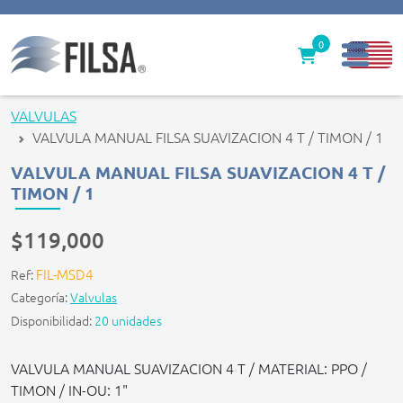
0
Inicio
VALVULAS
VALVULA MANUAL FILSA SUAVIZACION 4 T / TIMON / 1
Nuestras Soluciones
VALVULA MANUAL FILSA SUAVIZACION 4 T /
Productos
TIMON / 1
Filter caps
$119,000
Contáctenos
FIL-MSD4
Ref:
Categoría:
Valvulas
gerencia@filsawater.com
Disponibilidad:
20 unidades
VALVULA MANUAL SUAVIZACION 4 T / MATERIAL: PPO /
Login
TIMON / IN-OU: 1"