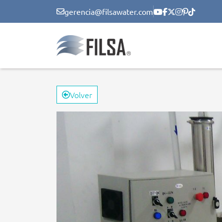
gerencia@filsawater.com
Volver