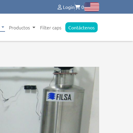
Login
0
s
Productos
Filter caps
Contáctenos